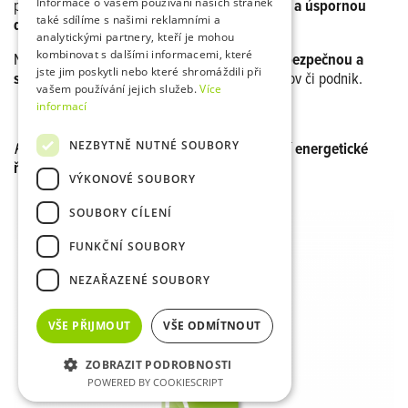
Informace o vašem používání našich stránek
podlahového vytápění zajistíme
rovnoměrnou a úspornou
také sdílíme s našimi reklamními a
distribuci tepla
ve Vašich prostorech.
analytickými partnery, kteří je mohou
kombinovat s dalšími informacemi, které
Naši odborníci na elektroinstalace pak zaručí
bezpečnou a
jste jim poskytli nebo které shromáždili při
spolehlivou
elektroinfrastrukturu pro váš domov či podnik.
vašem používání jejich služeb.
Více
informací
NEZBYTNĚ NUTNÉ SOUBORY
Kontaktujte nás
a společně vytvoříme
moderní energetické
řešení
přizpůsobené Vašim potřebám.
VÝKONOVÉ SOUBORY
SOUBORY CÍLENÍ
FUNKČNÍ SOUBORY
NEZAŘAZENÉ SOUBORY
VŠE PŘIJMOUT
VŠE ODMÍTNOUT
ZOBRAZIT PODROBNOSTI
POWERED BY COOKIESCRIPT