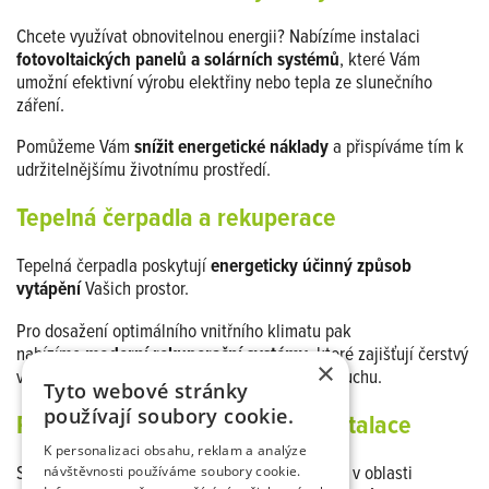
Chcete využívat obnovitelnou energii? Nabízíme instalaci
fotovoltaických panelů a solárních systémů
, které Vám
umožní efektivní výrobu elektřiny nebo tepla ze slunečního
záření.
Pomůžeme Vám
snížit energetické náklady
a přispíváme tím k
udržitelnějšímu životnímu prostředí.
Tepelná čerpadla a rekuperace
Tepelná čerpadla poskytují
energeticky účinný způsob
vytápění
Vašich prostor.
Pro dosažení optimálního vnitřního klimatu pak
nabízíme
moderní rekuperační systémy
, které zajišťují čerstvý
×
vzduch a efektivní odvod znehodnoceného vzduchu.
Tyto webové stránky
používají soubory cookie.
Podlahové vytápění a elektroinstalace
K personalizaci obsahu, reklam a analýze
S našimi pokročilými technologickými řešeními v oblasti
návštěvnosti používáme soubory cookie.