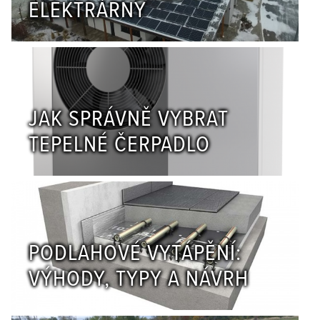
ELEKTRÁRNY
JAK SPRÁVNĚ VYBRAT
TEPELNÉ ČERPADLO
PODLAHOVÉ VYTÁPĚNÍ:
VÝHODY, TYPY A NÁVRH