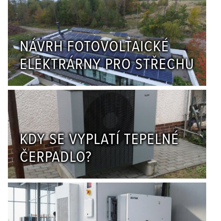
NÁVRH FOTOVOLTAICKÉ
ELEKTRÁRNY PRO STŘECHU
KDY SE VYPLATÍ TEPELNÉ
ČERPADLO?