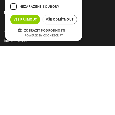
NEZAŘAZENÉ SOUBORY
Novinky
z firmy E-sea
VŠE PŘIJMOUT
VŠE ODMÍTNOUT
ZOBRAZIT PODROBNOSTI
+420 720 020 669
POWERED BY COOKIESCRIPT
info@e-sea.cz
| úspěšné weby a eshopy
GDPR
Fotovoltaika
Tepelná čerpadla