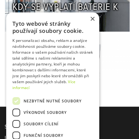
KDY SE VYPLATÍ BATERIE K
FOTOVOLTAICE?
×
Tyto webové stránky
používají soubory cookie.
K personalizaci obsahu, reklam a analýze
návštěvnosti používáme soubory cookie.
Informace o vašem používání našich stránek
také sdílíme s našimi reklamními a
analytickými partnery, kteří je mohou
kombinovat s dalšími informacemi, které
REKUPERACE V DOMĚ
jste jim poskytli nebo které shromáždili při
vašem používání jejich služeb.
Více
informací
NEZBYTNĚ NUTNÉ SOUBORY
VÝKONOVÉ SOUBORY
SOUBORY CÍLENÍ
Sídlo společnosti E-Sea s. r. o.
FUNKČNÍ SOUBORY
U Agrostroje 2435, Pelhřimov 393 01