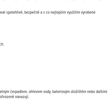
val spolehlivě, bezpečně a s co nejlepším využitím vyrobené
ch.
elným čerpadlem, ohřevem vody, bateriovým úložištěm nebo dalšími
přirozeně navazují.