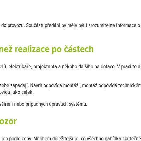
do provozu. Součástí předání by měly být i srozumitelné informace o 
 než realizace po částech
, elektrikáře, projektanta a někoho dalšího na dotace. V praxi to ale
o sebe zapadají. Návrh odpovídá montáži, montáž odpovídá technickém
ovídá jako celek.
 rozšíření nebo případných úpravách systému.
pozor
jen podle ceny. Mnohem důležitější je, co všechno nabídka skutečně 