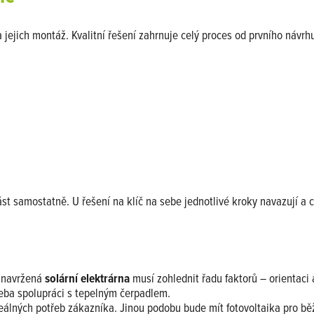
a jejich montáž. Kvalitní řešení zahrnuje celý proces od prvního návr
 část samostatně. U řešení na klíč na sebe jednotlivé kroky navazují a
ě navržená
solární elektrárna
musí zohlednit řadu faktorů – orientaci 
řeba spolupráci s tepelným čerpadlem.
 reálných potřeb zákazníka. Jinou podobu bude mít fotovoltaika pro b