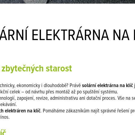
ÁRNÍ ELEKTRÁRNA NA 
z zbytečných starost
echnicky, ekonomicky i dlouhodobě? Právě
solární elektrárna na klíč
unkční celek – od návrhu přes montáž až po spuštění systému.
hnologií, zapojení, revize, administrativu ani dotační proces. Vše na
čekávání.
h elektráren na klíč
. Pomáháme zákazníkům najít správné řešení pro 
ínos.
íč