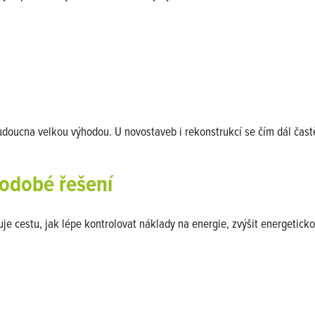
doucna velkou výhodou. U novostaveb i rekonstrukcí se čím dál častěj
hodobé řešení
e cestu, jak lépe kontrolovat náklady na energie, zvýšit energetickou
odpovídá skutečné potřebě objektu. Proto je lepší nevnímat solární e
en vlastní zdroj energie, ale hlavně funkční systém, který bude dlou