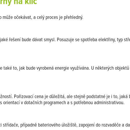
rny na klíč
o může očekávat, a celý proces je přehledný.
a jaké řešení bude dávat smysl. Posuzuje se spotřeba elektřiny, typ st
ale také to, jak bude vyrobená energie využívána. U některých objekt
stí. Pořizovací cena je důležitá, ale stejně podstatné je i to, jaká 
 orientací v dotačních programech a s potřebnou administrativou.
střídače, případně bateriového úložiště, zapojení do rozvaděče a další