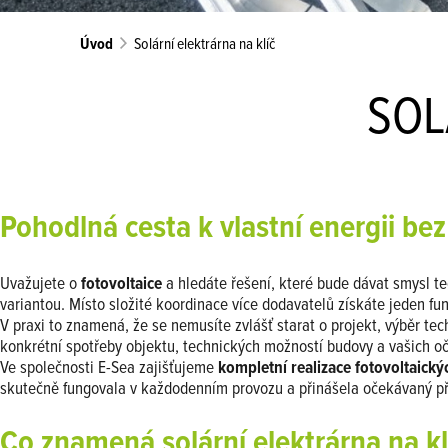
Úvod
Solární elektrárna na klíč
SOL
Pohodlná cesta k vlastní energii be
Uvažujete o
fotovoltaice
a hledáte řešení, které bude dávat smysl t
variantou. Místo složité koordinace více dodavatelů získáte jeden f
V praxi to znamená, že se nemusíte zvlášť starat o projekt, výběr tec
konkrétní spotřeby objektu, technických možností budovy a vašich o
Ve společnosti E-Sea zajišťujeme
kompletní realizace fotovoltaickýc
skutečně fungovala v každodenním provozu a přinášela očekávaný př
Co znamená solární elektrárna na kl