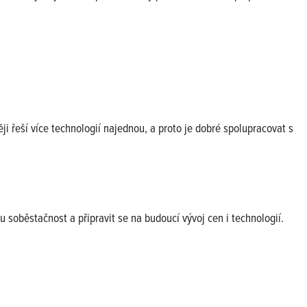
i řeší více technologií najednou, a proto je dobré spolupracovat s
 soběstačnost a připravit se na budoucí vývoj cen i technologií.
lektrárnu jen jako soubor panelů a technologií, ale jako promyšlené
hodobě pracovat ve váš prospěch.