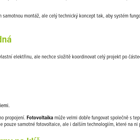
n samotnou montáž, ale celý technický koncept tak, aby systém fungo
dná
astní elektřinu, ale nechce složitě koordinovat celý projekt po částe
iemi.
ho propojení.
Fotovoltaika
může velmi dobře fungovat společně s tep
 pouze samotné fotovoltaice, ale i dalším technologiím, které na ni 