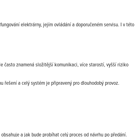
fungování elektrárny, jejím ovládání a doporučeném servisu. I v této
 často znamená složitější komunikaci, více starostí, vyšší riziko
u řešení a celý systém je připravený pro dlouhodobý provoz.
obsahuje a jak bude probíhat celý proces od návrhu po předání.