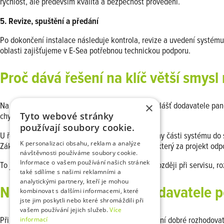
rychlost, ale především kvalita a bezpečnost provedení.
5. Revize, spuštění a předání
Po dokončení instalace následuje kontrola, revize a uvedení systému 
oblasti zajišťujeme v E-Sea potřebnou technickou podporu.
Proč dává řešení na klíč větší smysl
×
Na první pohled může vypadat výhodně oslovit zvlášť dodavatele panelů
Tyto webové stránky
chyb a nejasnou odpovědnost za výsledek.
používají soubory cookie.
U řešení na klíč je hlavní výhoda v tom, že všechny části systému d
K personalizaci obsahu, reklam a analýze
Zákazník navíc komunikuje s jedním partnerem, který za projekt odp
návštěvnosti používáme soubory cookie.
Informace o vašem používání našich stránek
To je důležité nejen při samotné realizaci, ale i později při servisu,
také sdílíme s našimi reklamními a
analytickými partnery, kteří je mohou
Na co si dát při výběru dodavatele 
kombinovat s dalšími informacemi, které
jste jim poskytli nebo které shromáždili při
vašem používání jejich služeb.
Více
informací
Při výběru firmy pro
solární elektrárnu na klíč
není dobré rozhodovat 