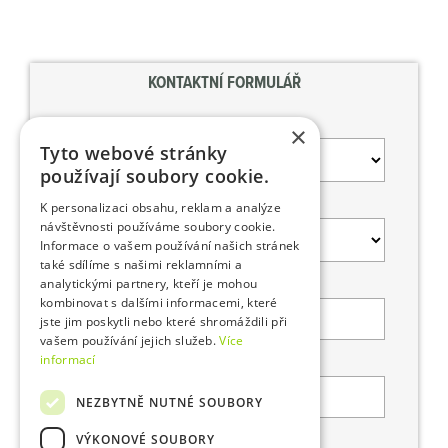
KONTAKTNÍ FORMULÁŘ
Prosím, vyberte službu, o kterou máte zájem
×
Tyto webové stránky
používají soubory cookie.
Prosím, vyberte produkt, o který máte zájem
K personalizaci obsahu, reklam a analýze
návštěvnosti používáme soubory cookie.
Informace o vašem používání našich stránek
také sdílíme s našimi reklamními a
analytickými partnery, kteří je mohou
Jméno*
kombinovat s dalšími informacemi, které
jste jim poskytli nebo které shromáždili při
vašem používání jejich služeb.
Více
informací
Příjmení*
NEZBYTNĚ NUTNÉ SOUBORY
VÝKONOVÉ SOUBORY
Firma