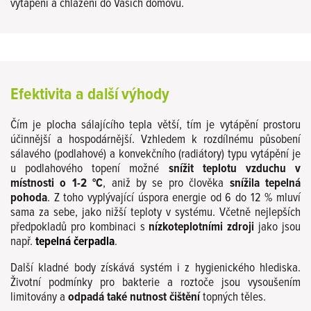
vytápění a chlazení do Vašich domovů.
Efektivita a další výhody
Čím je plocha sálajícího tepla větší, tím je vytápění prostoru
účinnější a hospodárnější. Vzhledem k rozdílnému působení
sálavého (podlahové) a konvekčního (radiátory) typu vytápění je
u podlahového topení možné
snížit teplotu vzduchu v
místnosti o 1-2 °C
, aniž by se pro člověka
snížila tepelná
pohoda
. Z toho vyplývající úspora energie od 6 do 12 % mluví
sama za sebe, jako nižší teploty v systému. Včetně nejlepších
předpokladů pro kombinaci s
nízkoteplotními zdroji
jako jsou
např.
tepelná čerpadla
.
Další kladné body získává systém i z hygienického hlediska.
Životní podmínky pro bakterie a roztoče jsou vysoušením
limitovány a
odpadá také nutnost čištění
topných těles.