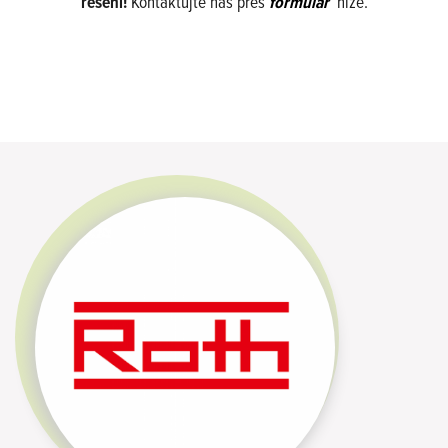
řešení!
Kontaktujte nás přes
formulář
níže.