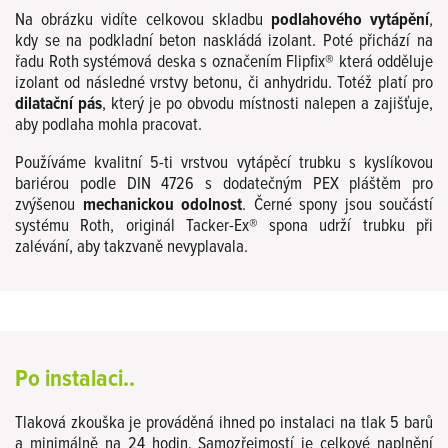
Na obrázku vidíte celkovou skladbu
podlahového vytápění
,
kdy se na podkladní beton naskládá izolant. Poté přichází na
řadu Roth systémová deska s označením Flipfix® která odděluje
izolant od následné vrstvy betonu, či anhydridu. Totéž platí pro
dilatační pás
, který je po obvodu místnosti nalepen a zajišťuje,
aby podlaha mohla pracovat.
Používáme kvalitní 5-ti vrstvou vytápěcí trubku s kyslíkovou
bariérou podle DIN 4726 s dodatečným PEX pláštěm pro
zvýšenou
mechanickou odolnost
. Černé spony jsou součástí
systému Roth, originál Tacker-Ex® spona udrží trubku při
zalévání, aby takzvaně nevyplavala.
Po instalaci..
Tlaková zkouška je prováděná ihned po instalaci na tlak 5 barů
a minimálně na 24 hodin. Samozřejmostí je celkové naplnění