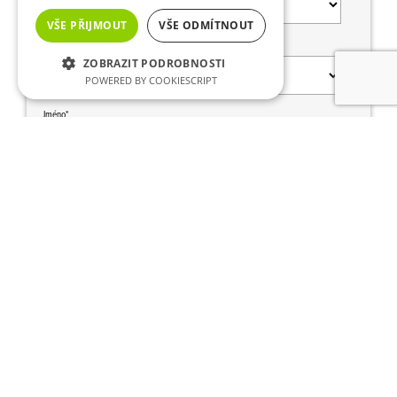
VŠE PŘIJMOUT
VŠE ODMÍTNOUT
Prosím, vyberte produkt, o který máte zájem
ZOBRAZIT PODROBNOSTI
POWERED BY COOKIESCRIPT
Jméno*
Příjmení*
Firma
Město*
Ulice a č. popisné*